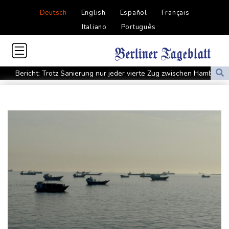
Deutsch
English
Español
Français
Italiano
Português
Bericht: Trotz Sanierung nur jeder vierte Zug zwischen Hamburg
und Berlin pünktlich
FC Bayern: Kompany setzt auf Musiala
Waldbrände in Kanada: Notstand in Provinz British Columbia
ausgerufen
Verdacht auf illegales Rennen: Zwei Tote nach Motorrad-Unfall
in Köln
Im EM-Becken: Berkhahn sieht "nicht viele Medaillenchancen"
Waldbrand in Kanada: Notstand in British Columbia ausgerufen -
20.000 Menschen evakuiert
Dobrindt will Forschung zur Drohensicherheit in Deutschland