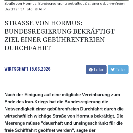
ausbauen
Straße von Hormus: Bundesregierung bekräftigt Ziel einer gebührenfreien
Iran bekräftigt harte Haltung in Streit um Straße von Hormus
Durchfahrt / Foto: © AFP
Amtsantritt von Kolumbiens Staatschef De la Espriella von
STRASSE VON HORMUS: B
Gewalt überschattet
UNDESREGIERUNG BEKRÄFTIGT Z
Basketball-WM: Geiselsöder macht gesamte Vorbereitung mit
IEL EINER GEBÜHRENFREIEN D
URCHFAHRT
WIRTSCHAFT
15.06.2026
Teilen
Teilen
Nach der Einigung auf eine mögliche Vereinbarung zum
Ende des Iran-Kriegs hat die Bundesregierung die
Notwendigkeit einer gebührenfreien Durchfahrt durch die
wirtschaftlich wichtige Straße von Hormus bekräftigt. Die
Meerenge müsse "dauerhaft und uneingeschränkt für die
freie Schifffahrt geöffnet werden", sagte der