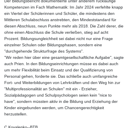
Der Bildungsbericht dokumentierte unter anderem rückläufige
Kompetenzen im Fach Mathematik: Im Jahr 2024 verfehlte knapp
ein Viertel der Schülerinnen und Schüler, die mindestens den
Mittleren Schulabschluss anstrebten, den Mindeststandard für
diesen Abschluss, neun Punkte mehr als 2018. Die Zahl derer, die
ohne einen Abschluss die Schule verließen, stieg auf acht
Prozent. Bildungsungleichheit sei dabei nicht nur eine Frage
einzelner Schulen oder Bildungsphasen, sondern eine
"durchgehende Strukturfrage des Systems".
"Wir reden hier über eine gesamtgesellschaftliche Aufgabe", sagte
auch Prien. In den Bildungseinrichtungen müsse es dabei auch
um mehr Flexibilität beim Einsatz und der Qualifizierung von
Personal gehen, forderte sie. Das schließe auch umfangreiche
Fort- und Weiterbildungen von Lehrkräften und den Weg hin zur
"Multiprofessionalität an Schulen" mit ein - Erzieher,
Sozialpädagogen und Schulpsychologen seien kein "nice to
have", sondern müssten aktiv in die Bildung und Erziehung der
Kinder eingebunden werden, um Chancengerechtigkeit
herzustellen.
C.Kovalenko--BTB