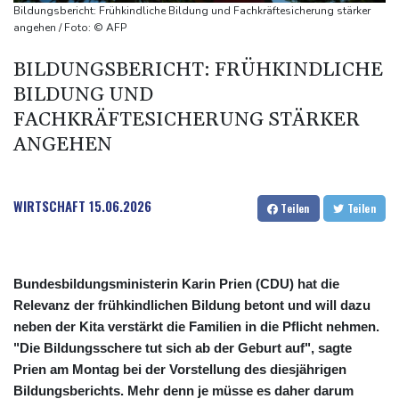
Lionel Messi trauert um seinen Vater
Bildungsbericht: Frühkindliche Bildung und Fachkräftesicherung stärker
Absturz von Ultraleichtflugzeug: 72-jähriger Pilot stirbt in Baden-
angehen / Foto: © AFP
Württemberg
BILDUNGSBERICHT: FRÜHKINDLICHE
Selenskyj warnt in Belgrad vor Folgen russischer Angriffe für
BILDUNG UND
den Winter
FACHKRÄFTESICHERUNG STÄRKER
Drohnen über Bundeswehrstandort in Nordrhein-Westfalen
ANGEHEN
gesichtet
WIRTSCHAFT
15.06.2026
Teilen
Teilen
Bundesbildungsministerin Karin Prien (CDU) hat die
Relevanz der frühkindlichen Bildung betont und will dazu
neben der Kita verstärkt die Familien in die Pflicht nehmen.
"Die Bildungsschere tut sich ab der Geburt auf", sagte
Prien am Montag bei der Vorstellung des diesjährigen
Bildungsberichts. Mehr denn je müsse es daher darum