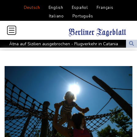
Deutsch
English
Español
Français
Italiano
Português
Ätna auf Sizilien ausgebrochen - Flugverkehr in Catania
zeitweise eingeschränkt
Doppelpack Freigang: Frankfurt schlägt auch Malmö
Explosion mutmaßlich ukrainischer Drohne in Bulgarien löst
diplomatische Verstimmung aus
Selenskyj warnt vor Folgen russischer Angriffe - Vucic für
Integrität der Ukraine
Sieg auf der längsten Etappe: Vollering übernimmt
Gesamtführung
Drohne explodiert an der Grenze zwischen Rumänien und
Bulgarien nahe Gaspipeline