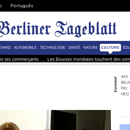
o
Português
EVARD
AUTOMOBILE
TECHNOLOGIE
SANTÉ
NATURE
CULTURE
ÉDU
avec les commerçants
Les Bourses mondiales touchent des somm
ans une région pétrolifère
Tour de France: Niewiadoma, géa
ux records
Tour de France: Niewiadoma s'impose au sommet d
AEX
Euronext
BEL2
r l'agriculture
Culottes menstruelles : les règles du rembou
PX1
fusillade mortelle
Emploi américain moins bon que prévu, les 
ISEQ
OSE
PSI20
ENTE
BIOT
N150