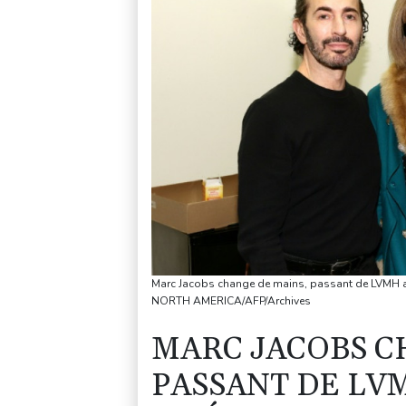
Marc Jacobs change de mains, passant de LVMH a
NORTH AMERICA/AFP/Archives
MARC JACOBS C
PASSANT DE LV