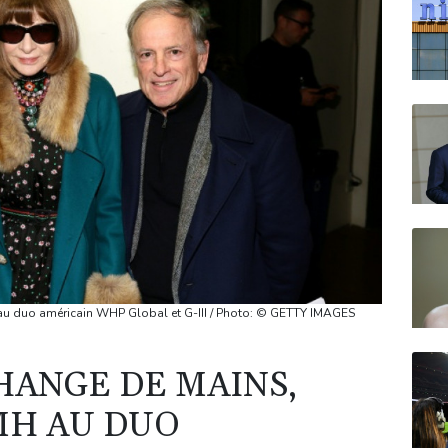
u duo américain WHP Global et G-III / Photo: © GETTY IMAGES
HANGE DE MAINS,
MH AU DUO