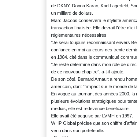
de DKNY, Donna Karan, Karl Lagerfeld, Sonia
un milliard de dollars.
Marc Jacobs conservera le styliste américa
transaction finalisée. Elle devrait l'être d'ic
réglementaires nécessaires.
"Je serai toujours reconnaissant envers Ber
confiance en moi au cours des trente dern
en 1984, cité dans le communiqué commu
"Je reste déterminé dans mon rôle de direct
de ce nouveau chapitre", a-t-il ajouté.
De son côté, Bernard Arnault a rendu hommage
américain, dont "l'impact sur le monde de l
En vogue au tournant des années 2000, la 
plusieurs évolutions stratégiques pour ten
médias, elle est redevenue bénéficiaire.
Elle avait été acquise par LVMH en 1997.
WHP Global précise que son chiffre d'affai
venu dans son portefeuille.