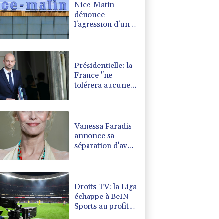
Nice-Matin
dénonce
l'agression d'une
journaliste par
un élu municipal
de Cagnes-sur-
Mer
Présidentielle: la
France "ne
tolérera aucune
tentative
d'ingérence
étrangère",
prévient le chef
Vanessa Paradis
de la diplomatie
annonce sa
séparation d'avec
Samuel
Benchetrit
Droits TV: la Liga
échappe à BeIN
Sports au profit
de DAZN et