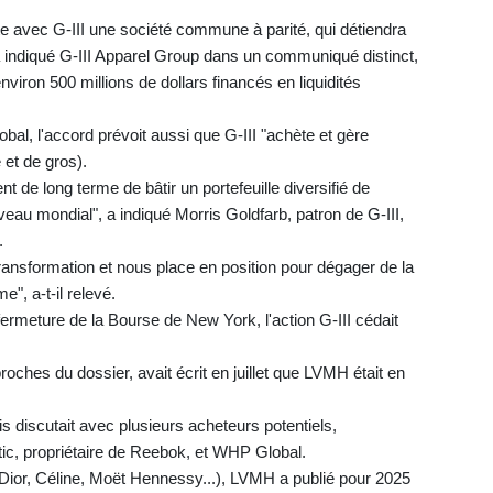
 avec G-III une société commune à parité, qui détiendra
 a indiqué G-III Apparel Group dans un communiqué distinct,
viron 500 millions de dollars financés en liquidités
, l'accord prévoit aussi que G-III "achète et gère
e et de gros).
 de long terme de bâtir un portefeuille diversifié de
u mondial", a indiqué Morris Goldfarb, patron de G-III,
.
transformation et nous place en position pour dégager de la
e", a-t-il relevé.
ermeture de la Bourse de New York, l'action G-III cédait
roches du dossier, avait écrit en juillet que LVMH était en
is discutait avec plusieurs acheteurs potentiels,
c, propriétaire de Reebok, et WHP Global.
Dior, Céline, Moët Hennessy...), LVMH a publié pour 2025