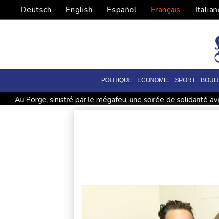
Deutsch
English
Español
Français
Italian
POLITIQUE
ECONOMIE
SPORT
BOUL
Au Porge, sinistré par le mégafeu, une soirée de solidarité 
Yémen: nouvelles attaques meurtrières des rebelles houthis d
La Bourse de Paris termine en hausse et poursuit sa course a
Canicules et sécheresse : un été de pertes et de désespoir pou
En Thaïlande, "choc" et "incrédulité" dans un lycée après une 