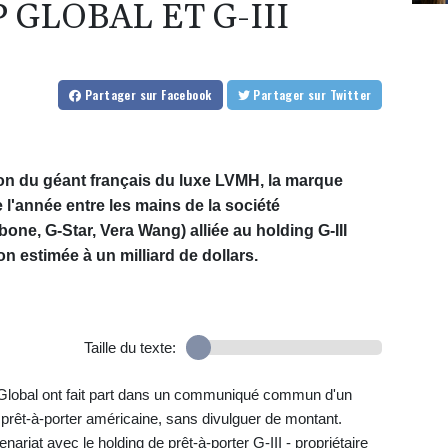
GLOBAL ET G-III
Partager
sur Facebook
Partager
sur Twitter
on du géant français du luxe LVMH, la marque
e l'année entre les mains de la société
ne, G-Star, Vera Wang) alliée au holding G-III
n estimée à un milliard de dollars.
Taille du texte:
 Global ont fait part dans un communiqué commun d'un
 prêt-à-porter américaine, sans divulguer de montant.
riat avec le holding de prêt-à-porter G-III - propriétaire