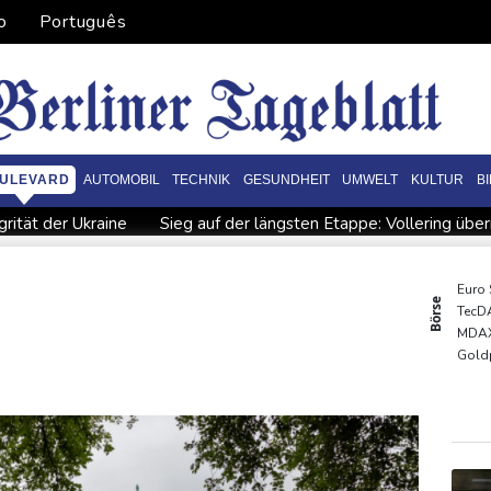
o
Português
ULEVARD
AUTOMOBIL
TECHNIK
GESUNDHEIT
UMWELT
KULTUR
B
grität der Ukraine
Sieg auf der längsten Etappe: Vollering üb
garien nahe Gaspipeline
Lionel Messi trauert um seinen Vater
 Baden-Württemberg
Selenskyj warnt in Belgrad vor Folgen russi
Euro
Börse
TecD
esichtet
Ungarns Regierungspartei nominiert Ex-Gerichtspräsi
MDA
skyj: Ukraine hat praktisch keine intakten Wärmekraftwerke mehr
Gold
EUR/
DAX
SDA