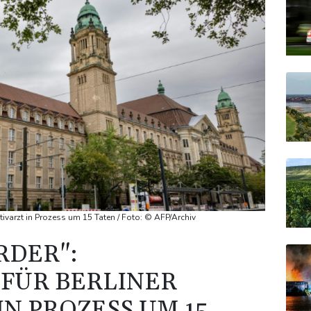
ativarzt in Prozess um 15 Taten / Foto: © AFP/Archiv
RDER":
FÜR BERLINER
IN PROZESS UM 15