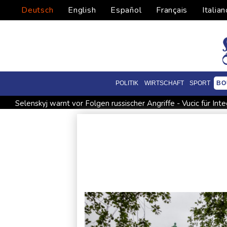
Deutsch
English
Español
Français
Italian
POLITIK
WIRTSCHAFT
SPORT
BO
Selenskyj warnt vor Folgen russischer Angriffe - Vucic für Inte
Drohne explodiert an der Grenze zwischen Rumänien und Bul
Absturz von Ultraleichtflugzeug: 72-jähriger Pilot stirbt in
Drohnen über Bundeswehrstandort in Nordrhein-Westfalen g
Schwimm-EM: Halbisch winkt und springt zu Bronze
Selen