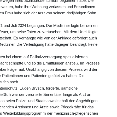
pie wegen ihres Schilddrüsentumors begonnen habe. Die
g gewesen, habe ihre Wohnung verlassen und Freundinnen
gen Frau habe sich der Arzt von seinem dreijährigen Sohn
 und Juli 2024 begangen. Der Mediziner legte bei seinen
er, um seine Taten zu vertuschen. Mit dem Urteil folgte
schaft. Es verhängte wie von der Anklage gefordert auch
diziner. Die Verteidigung hatte dagegen beantragt, keine
en bei einem auf Palliativversorgung spezialisierten
rdacht schöpfte und so die Ermittlungen anstieß. Im Prozess
Nebenkläger auf. Unabhängig von diesem Prozess wird der
e Patientinnen und Patienten getötet zu haben. Die
aufen noch.
ntenschutz, Eugen Brysch, forderte, sämtliche
eßlich war der verurteilte Serientäter lange als Arzt an
. Das seien Polizei und Staatsanwaltschaft den Angehörigen
eitenden Ärztinnen und Ärzte sowie Pflegekräfte für das
as Weiterbildungsprogramm der medizinisch-pflegerischen