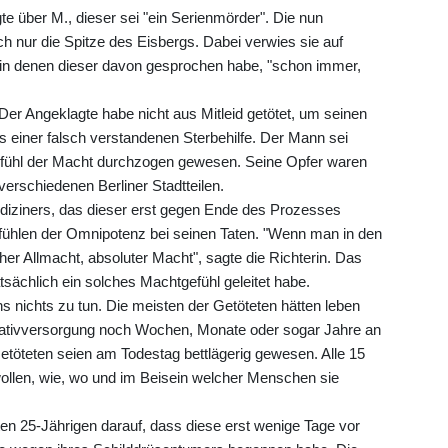
te über M., dieser sei "ein Serienmörder". Die nun
ch nur die Spitze des Eisbergs. Dabei verwies sie auf
, in denen dieser davon gesprochen habe, "schon immer,
. Der Angeklagte habe nicht aus Mitleid getötet, um seinen
 einer falsch verstandenen Sterbehilfe. Der Mann sei
efühl der Macht durchzogen gewesen. Seine Opfer waren
 verschiedenen Berliner Stadtteilen.
iziners, das dieser erst gegen Ende des Prozesses
efühlen der Omnipotenz bei seinen Taten. "Wenn man in den
her Allmacht, absoluter Macht", sagte die Richterin. Das
sächlich ein solches Machtgefühl geleitet habe.
 nichts zu tun. Die meisten der Getöteten hätten leben
alliativversorgung noch Wochen, Monate oder sogar Jahre an
etöteten seien am Todestag bettlägerig gewesen. Alle 15
wollen, wie, wo und im Beisein welcher Menschen sie
eten 25-Jährigen darauf, dass diese erst wenige Tage vor