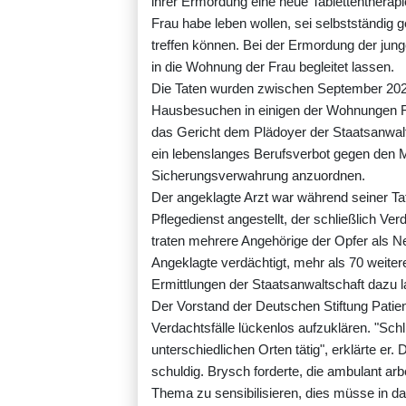
ihrer Ermordung eine neue Tablettenthera
Frau habe leben wollen, sei selbstständi
treffen können. Bei der Ermordung der jun
in die Wohnung der Frau begleitet lassen.
Die Taten wurden zwischen September 2021
Hausbesuchen in einigen der Wohnungen Feu
das Gericht dem Plädoyer der Staatsanwalt
ein lebenslanges Berufsverbot gegen den Me
Sicherungsverwahrung anzuordnen.
Der angeklagte Arzt war während seiner Tat
Pflegedienst angestellt, der schließlich Ve
traten mehrere Angehörige der Opfer als 
Angeklagte verdächtigt, mehr als 70 weiter
Ermittlungen der Staatsanwaltschaft dazu l
Der Vorstand der Deutschen Stiftung Patie
Verdachtsfälle lückenlos aufzuklären. "Schli
unterschiedlichen Orten tätig", erklärte er
schuldig. Brysch forderte, die ambulant arb
Thema zu sensibilisieren, dies müsse in d