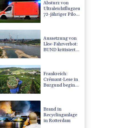
Absturz von
Ultraleichtflugzeug:
72-jähriger Pilot
stirbt in Baden-
Württemberg
Aussetzung von
Lkw-Fahrverbot:
BUND kritisiert
Maßnahme -
Industrie begrüßt
sie
Frankreich:
Crémant-Lese in
Burgund beginnt
wegen
Hitzewellen so
früh wie nie
Brand in
Recyclinganlage
in Rotterdam