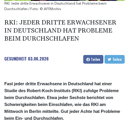
Umfrage: Mehrheit der Deutschen gegen Abschaffung der
RKI: Jeder dritte Erwachsener in Deutschland hat Probleme beim
"Rente mit 63"
Durchschlafen / Foto: © AFP/Archiv
Klingbeil plant höhere Besteuerung bestimmter Vereine
RKI: JEDER DRITTE ERWACHSENER
Bericht: Dobrindt verdoppelt Anti-Drohnen-Einheiten der
IN DEUTSCHLAND HAT PROBLEME
Bundespolizei
BEIM DURCHSCHLAFEN
Netanjahu lehnt von Trump unterstützten 15-Punkte-Plan für
Gazastreifen weiter ab
GESUNDHEIT
03.06.2026
Teilen
Teilen
Fast jeder dritte Erwachsene in Deutschland hat einer
Studie des Robert-Koch-Instituts (RKI) zufolge Probleme
beim Durchschlafen. Etwa jeder Sechste berichtet von
Schwierigkeiten beim Einschlafen, wie das RKI am
Mittwoch in Berlin mitteilte. Gut jeder Achte hat Probleme
beim Ein- und Durchschlafen.