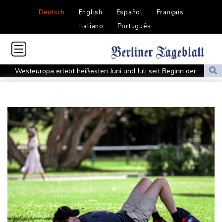
Deutsch
English
Español
Français
Italiano
Português
Westeuropa erlebt heißesten Juni und Juli seit Beginn der
Aufzeichnungen
Datenbank: 2025 starben weltweit 350 humanitäre Helfer - 186
davon im Gazastreifen
Trump verzichtet offenbar vorerst auf Angriffe auf Iran: "Halten
uns zurück"
Trauer um Jorge Messi: Fußballstar Lionel Messi nimmt Abschied
von seinem Vater
Nowitzki trauert um ersten NBA-Coach Nelson: "RIP, Legende"
Neuer Waldbrand in Südfrankreich: Mehr als 200
Feuerwehrleute im Einsatz