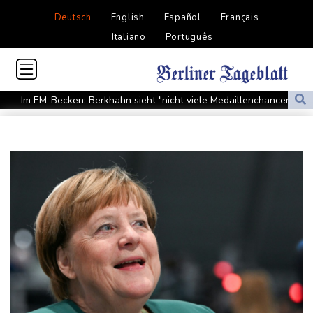
Deutsch
English
Español
Français
Italiano
Português
Im EM-Becken: Berkhahn sieht "nicht viele Medaillenchancen"
Waldbrand in Kanada: Notstand in British Columbia ausgerufen -
20.000 Menschen evakuiert
Dobrindt will Forschung zur Drohensicherheit in Deutschland
ausbauen
Iran bekräftigt harte Haltung in Streit um Straße von Hormus
Amtsantritt von Kolumbiens Staatschef De la Espriella von
Gewalt überschattet
Basketball-WM: Geiselsöder macht gesamte Vorbereitung mit
Taifun "Dolphin": Flugausfälle, Evakuierung und höchste
Warnstufe in China