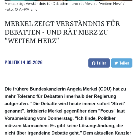
Lionel Messi trauert um Vater und langjährigen Manager Jorge
Merkel zeigt Verständnis für Debatten - und rät Merz zu "weitem Herz" /
DAK-Analyse: ADHS-Neudiagnosen bei Kindern deutlich
Foto: © AFP/Archiv
gestiegen
MERKEL ZEIGT VERSTÄNDNIS FÜR
Sohn: Krebs von Ex-Präsident Biden hat sich ausgebreitet und
DEBATTEN - UND RÄT MERZ ZU
Metastasen gebildet
"WEITEM HERZ"
POLITIK
14.05.2026
Teilen
Teilen
Die frühere Bundeskanzlerin Angela Merkel (CDU) hat zu
mehr Toleranz für Debatten innerhalb der Regierung
aufgerufen. "Die Debatte wird heute immer sofort 'Streit'
genannt", kritisierte Merkel gegenüber dem "Focus" laut
Vorabmeldung vom Donnerstag. "Ich finde, Politiker
müssen klarmachen: Es gibt keine Lösungsfindung, die
nicht über irgendeine Debatte geht." Dem aktuellen Kanzler