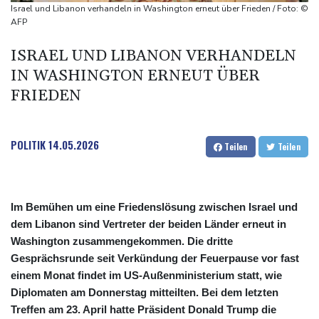
gegen Drogengewalt an
Israel und Libanon verhandeln in Washington erneut über Frieden / Foto: ©
BUND kritisiert Lockerung von Sonn- und Feiertagsfahrverbot für
AFP
Lastwagen
ISRAEL UND LIBANON VERHANDELN
Trump spricht nach Ballsaal-Urteil von "nationaler Schande"
IN WASHINGTON ERNEUT ÜBER
FRIEDEN
POLITIK
14.05.2026
Teilen
Teilen
Im Bemühen um eine Friedenslösung zwischen Israel und
dem Libanon sind Vertreter der beiden Länder erneut in
Washington zusammengekommen. Die dritte
Gesprächsrunde seit Verkündung der Feuerpause vor fast
einem Monat findet im US-Außenministerium statt, wie
Diplomaten am Donnerstag mitteilten. Bei dem letzten
Treffen am 23. April hatte Präsident Donald Trump die