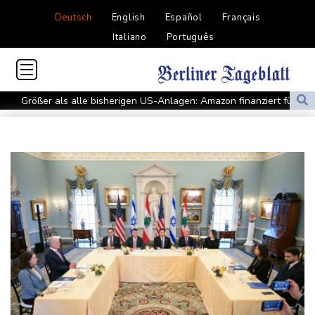
Deutsch
English
Español
Français
Italiano
Português
Größer als alle bisherigen US-Anlagen: Amazon finanziert für
Rechenzentren riesiges Gaskraftwerk
Nächste Pleite im Leagues Cup für Müller und Vancouver
Nowotny sieht Klopp als mögliche Stütze im Jugendbereich
Bayer-Boss Carro: "Wir wollen Titel gewinnen"
Bericht: EU importiert wieder mehr Flüssiggas aus Russland
Militärverwaltung: Mindestens drei Tote durch russische Angriffe
in Region Kiew
BUND kritisiert Lockerung von Sonntagsfahrverbot für Lkw - BDI
begrüßt es
Kolumbien: Neuer Präsident kündigt "unermüdlichen" Kampf