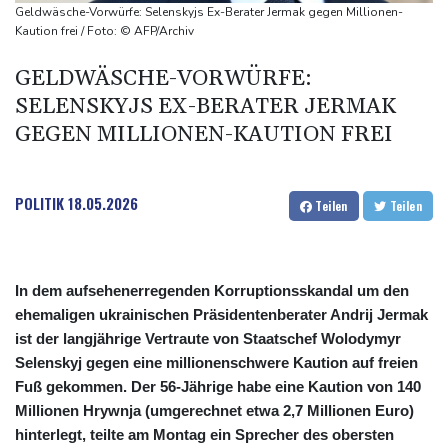
Drohnen über Bundeswehrstandort in Nordrhein-Westfalen
Geldwäsche-Vorwürfe: Selenskyjs Ex-Berater Jermak gegen Millionen-
gesichtet
Kaution frei / Foto: © AFP/Archiv
Ungarns Regierungspartei nominiert Ex-Gerichtspräsidenten
GELDWÄSCHE-VORWÜRFE:
Baka als Staatschef
SELENSKYJS EX-BERATER JERMAK
Schwimm-EM: Halbisch winkt und springt zu Bronze
GEGEN MILLIONEN-KAUTION FREI
Selenskyj: Ukraine hat praktisch keine intakten
Wärmekraftwerke mehr
POLITIK
18.05.2026
Teilen
Teilen
In dem aufsehenerregenden Korruptionsskandal um den
ehemaligen ukrainischen Präsidentenberater Andrij Jermak
ist der langjährige Vertraute von Staatschef Wolodymyr
Selenskyj gegen eine millionenschwere Kaution auf freien
Fuß gekommen. Der 56-Jährige habe eine Kaution von 140
Millionen Hrywnja (umgerechnet etwa 2,7 Millionen Euro)
hinterlegt, teilte am Montag ein Sprecher des obersten