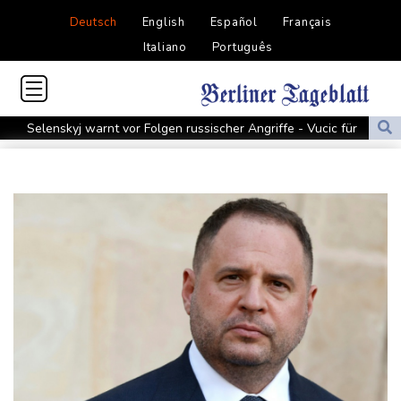
Deutsch
English
Español
Français
Italiano
Português
Selenskyj warnt vor Folgen russischer Angriffe - Vucic für
Integrität der Ukraine
Sieg auf der längsten Etappe: Vollering übernimmt
Gesamtführung
Drohne explodiert an der Grenze zwischen Rumänien und
Bulgarien nahe Gaspipeline
Lionel Messi trauert um seinen Vater
Absturz von Ultraleichtflugzeug: 72-jähriger Pilot stirbt in Baden-
Württemberg
Selenskyj warnt in Belgrad vor Folgen russischer Angriffe für
den Winter