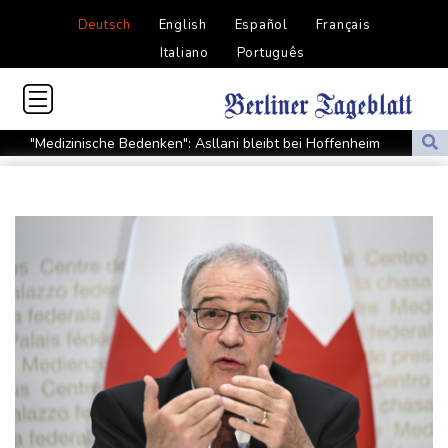
Deutsch
English
Español
Français
Italiano
Português
"Medizinische Bedenken": Asllani bleibt bei Hoffenheim
Eurojackpot geknackt: Mehr als 32 Millionen Euro gehen nach
Nordrhein-Westfalen
Menschenrechtsgruppen: Mehr als 140 Tote bei Migrationskrise
in Ceuta
Mindestens zehn Tote bei Angriffen der pro-iranischen Huthis im
Jemen
US-Senat stimmt für verschärfte Sanktionen gegen Russland
US-Gericht setzt Bau von Trumps Ballsaal aus - Präsident
kündigt Berufung an
Direkt-ICE Berlin-Paris bleibt wegen Technikproblemen vorerst