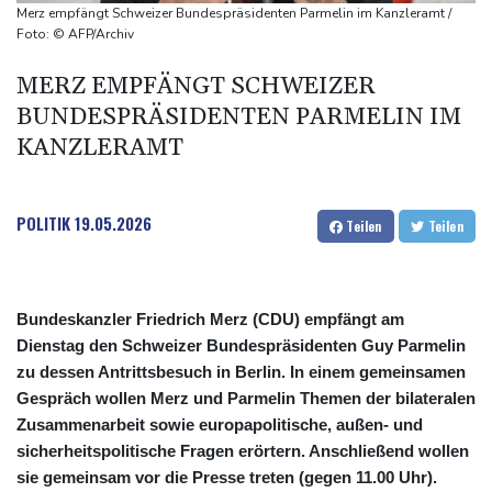
unterbrochen
Merz empfängt Schweizer Bundespräsidenten Parmelin im Kanzleramt /
Selenskyj erstmals seit Beginn von Ukraine-Krieg nach Serbien
Foto: © AFP/Archiv
gereist
MERZ EMPFÄNGT SCHWEIZER
Russland weist Verantwortung für Drohnenvorfall an Leipziger
BUNDESPRÄSIDENTEN PARMELIN IM
Flughafen zurück
KANZLERAMT
US-Berufungsgericht bestätigt Aussetzung von Trumps
umstrittenen Ballsaal-Plänen
POLITIK
19.05.2026
Teilen
Teilen
Bundeskanzler Friedrich Merz (CDU) empfängt am
Dienstag den Schweizer Bundespräsidenten Guy Parmelin
zu dessen Antrittsbesuch in Berlin. In einem gemeinsamen
Gespräch wollen Merz und Parmelin Themen der bilateralen
Zusammenarbeit sowie europapolitische, außen- und
sicherheitspolitische Fragen erörtern. Anschließend wollen
sie gemeinsam vor die Presse treten (gegen 11.00 Uhr).