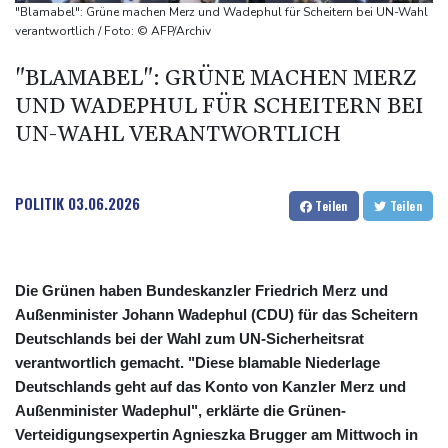
Damaskus
"Blamabel": Grüne machen Merz und Wadephul für Scheitern bei UN-Wahl
Real Madrid verlängert mit Vinicius Jr. bis 2032
verantwortlich / Foto: © AFP/Archiv
Schwimm-EM: Eikermann und Rösler gewinnen Silber und Bronze
"BLAMABEL": GRÜNE MACHEN MERZ
Syrische Staatsmedien: Bombe in Kleinbus nahe Damaskus
UND WADEPHUL FÜR SCHEITERN BEI
explodiert
UN-WAHL VERANTWORTLICH
POLITIK
03.06.2026
Teilen
Teilen
Die Grünen haben Bundeskanzler Friedrich Merz und
Außenminister Johann Wadephul (CDU) für das Scheitern
Deutschlands bei der Wahl zum UN-Sicherheitsrat
verantwortlich gemacht. "Diese blamable Niederlage
Deutschlands geht auf das Konto von Kanzler Merz und
Außenminister Wadephul", erklärte die Grünen-
Verteidigungsexpertin Agnieszka Brugger am Mittwoch in