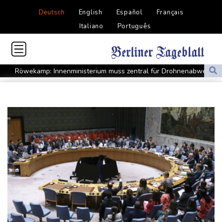
Deutsch
English
Español
Français
Italiano
Português
Röwekamp: Innenministerium muss zentral für Drohnenabwehr
zuständig sein
Trump unternimmt neuen Vorstoß im Streit um US-
Staatsbürgerschaft
Erdogan reist zu Dreier-Gipfel mit Pakistan nach Saudi-Arabien
58 Soldaten im Jemen bei Huthi-Angriffen getötet - Regierung
kündigt Vergeltung an
UEFA hält an FIFA-Boykott fest - CAF hält zu Infantino
Jemen: 38 Soldaten bei Huthi-Angriffen getötet - Regierung
kündigt Vergeltung an
Mindestens zwei Tote bei Bombenexplosion in Kleinbus nahe