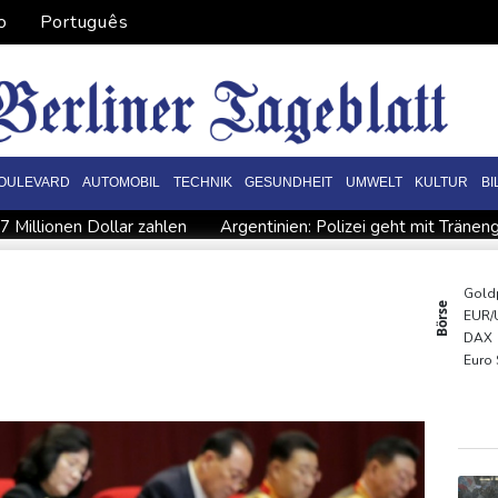
o
Português
OULEVARD
AUTOMOBIL
TECHNIK
GESUNDHEIT
UMWELT
KULTUR
B
 Millionen Dollar zahlen
Argentinien: Polizei geht mit Trän
rindel erwartet nahendes Ende der Ära Infantino
Regierung wil
"nationalen Kraftakt"
Infantinos Investorenplan: FIFA-Experte
Gold
Börse
EUR/
ircher: VAR nicht "zu kleinteilig" einsetzen
Kreise: Türkei will 
DAX
Euro
TecD
MDA
SDA