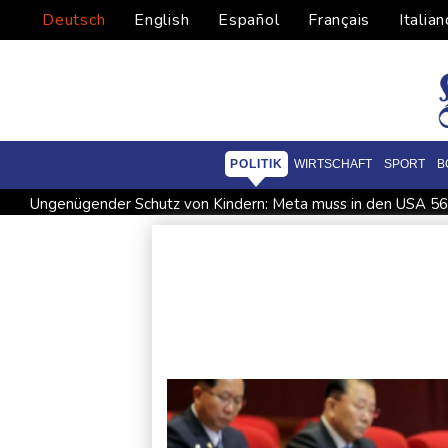
Deutsch
English
Español
Français
Italian
POLITIK
WIRTSCHAFT
SPORT
B
Ungenügender Schutz von Kindern: Meta muss in den USA 567
WNBA: Toronto bleibt trotz starker Sabally in der Krise
G
Hitze und Niedrigwasser: Städte- und Gemeindebund fordert 
Biathlon-Olympiasieger Jacquelin wird Teilzeit-Radprofi
K