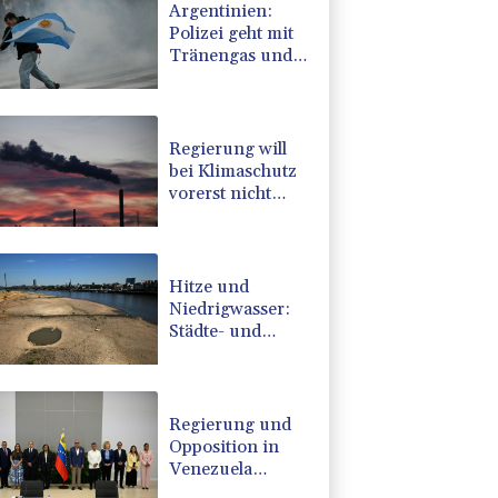
Argentinien:
Polizei geht mit
Tränengas und
Gummigeschossen
gegen Proteste
vor
Regierung will
bei Klimaschutz
vorerst nicht
nachsteuern -
Kritik der
Grünen
Hitze und
Niedrigwasser:
Städte- und
Gemeindebund
fordert
"nationalen
Kraftakt"
Regierung und
Opposition in
Venezuela
beginnen