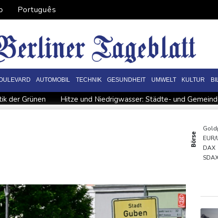
o
Português
OULEVARD
AUTOMOBIL
TECHNIK
GESUNDHEIT
UMWELT
KULTUR
B
tik der Grünen
Hitze und Niedrigwasser: Städte- und Gemeinde
Biathlon-Olympiasieger Jacquelin wird Teilzeit-Radprofi
K
ngspakt schließen
Sprengstoff-Drohne am Leipziger Flughafen
Gold
Börse
EUR/
lionen Dollar zahlen
Regierung und Opposition in Venezuela b
DAX
ch stärker überprüfen
SDA
MDA
TecD
Euro