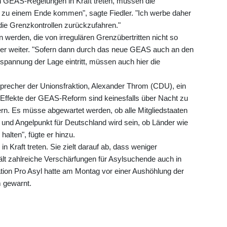
en GEAS-Regelungen in Kraft treten, müssen die
h zu einem Ende kommen", sagte Fiedler. "Ich werbe daher
t die Grenzkontrollen zurückzufahren."
werden, die von irregulären Grenzübertritten nicht so
tiker weiter. "Sofern dann durch das neue GEAS auch an den
spannung der Lage eintritt, müssen auch hier die
precher der Unionsfraktion, Alexander Throm (CDU), ein
e Effekte der GEAS-Reform sind keinesfalls über Nacht zu
rn. Es müsse abgewartet werden, ob alle Mitgliedstaaten
und Angelpunkt für Deutschland wird sein, ob Länder wie
halten", fügte er hinzu.
n Kraft treten. Sie zielt darauf ab, dass weniger
t zahlreiche Verschärfungen für Asylsuchende auch in
ion Pro Asyl hatte am Montag vor einer Aushöhlung der
 gewarnt.