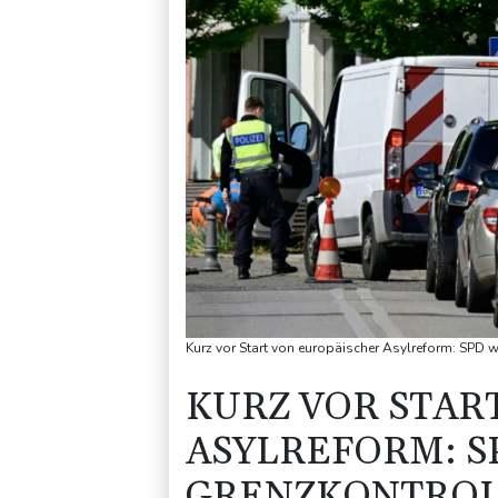
Kurz vor Start von europäischer Asylreform: SPD 
KURZ VOR STAR
ASYLREFORM: S
GRENZKONTRO