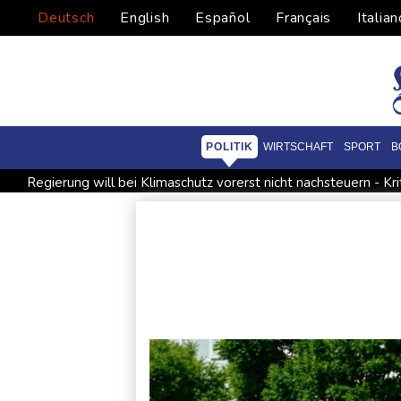
Deutsch
English
Español
Français
Italian
POLITIK
WIRTSCHAFT
SPORT
B
Regierung will bei Klimaschutz vorerst nicht nachsteuern - Kri
Infantinos Investorenplan: FIFA-Experte fordert Aufarbeitung
Kreise: Türkei will mit Pakistan und Saudi-Arabien Verteidigu
Ungenügender Schutz von Kindern: Meta muss in USA 567 Mil
USA wollen bei Visa-Anträgen offenbar Online-Aktivitäten no