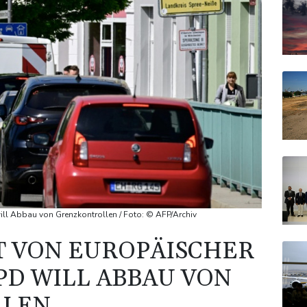
will Abbau von Grenzkontrollen / Foto: © AFP/Archiv
T VON EUROPÄISCHER
PD WILL ABBAU VON
LLEN