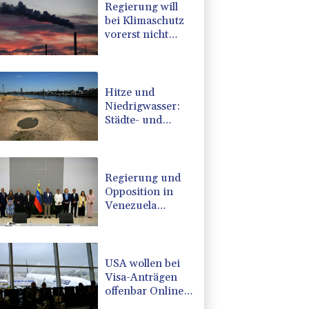
Regierung will
bei Klimaschutz
vorerst nicht
nachsteuern -
Kritik der
Grünen
Hitze und
Niedrigwasser:
Städte- und
Gemeindebund
fordert
"nationalen
Kraftakt"
Regierung und
Opposition in
Venezuela
beginnen
offiziellen Dialog
- ohne Machado
USA wollen bei
Visa-Anträgen
offenbar Online-
Aktivitäten noch