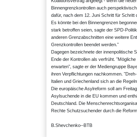
Koalitionsvertrag angelegt - wenn die neu
Binnengrenzkontrollen auch perspektivisc
dafür, nach dem 12. Juni Schritt für Schrit
Es könnte bei den Binnengrenzen begonnen 
stark betroffen seien, sagte der SPD-Poli
anderen Grenzabschnitten eine weitere Ent
Grenzkontrollen beendet werden."
Dagegen bezeichnete der innenpolitische S
Ende der Kontrollen als verfrüht. "Möglich
erwarten", sagte er der Mediengruppe Baye
ihren Verpflichtungen nachkommen. "Dreh- 
Italien und Griechenland sich an die Regeln 
Die europäische Asylreform soll am Freitag i
Asylsuchende in die EU kommen und enthäl
Deutschland. Die Menschenrechtsorganisat
Rechte Schutzsuchender durch die Reform
B.Shevchenko--BTB