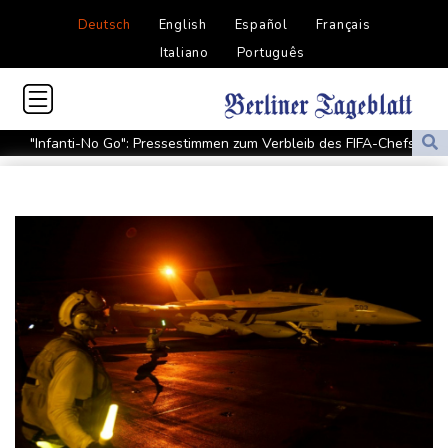
Deutsch
English
Español
Français
Italiano
Português
"Infanti-No Go": Pressestimmen zum Verbleib des FIFA-Chefs
Manipulierte Trainerwahl? Razzia bei Südkoreas Fußball-Verband
DIHK fordert "resiliente" Infrastruktur: Wasserstraßen besser an
Niedrigwasser anpassen
Zverev hadert nach Aus: "Schlechtestes Spiel der Saison"
Vier deutsche, neun neue: Teammanager-Rekorde in England
Trump-Hubschrauber über Washington womöglich
Passagierflugzeug zu nahe gekommen
Niedrigwasser: Industrie- und Schifffahrtsverbände fordern
konkrete Schritte
Extremes Niedrigwasser: Verkehrsminister Bilger lädt zu