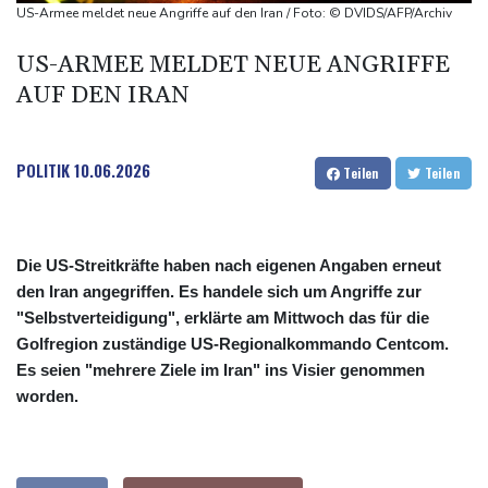
Spitzentreffen in Bonn
US-Armee meldet neue Angriffe auf den Iran / Foto: © DVIDS/AFP/Archiv
Bundesgerichtshof urteilt über Mann wegen Kriegsverbrechen in
US-ARMEE MELDET NEUE ANGRIFFE
syrischem Bürgerkrieg
AUF DEN IRAN
Urteil in Prozess um tödlichen Autoanschlag auf Verdi-
Demonstration in München
POLITIK
10.06.2026
Teilen
Teilen
Die US-Streitkräfte haben nach eigenen Angaben erneut
den Iran angegriffen. Es handele sich um Angriffe zur
"Selbstverteidigung", erklärte am Mittwoch das für die
Golfregion zuständige US-Regionalkommando Centcom.
Es seien "mehrere Ziele im Iran" ins Visier genommen
worden.