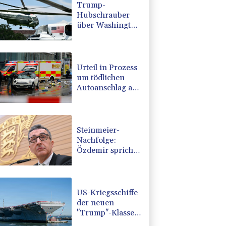
Trump-
Hubschrauber
über Washington
womöglich
Passagierflugzeug
zu nahe
gekommen
Urteil in Prozess
um tödlichen
Autoanschlag auf
Verdi-
Demonstration in
München
Steinmeier-
Nachfolge:
Özdemir spricht
sich für eine
Frau aus
US-Kriegsschiffe
der neuen
"Trump"-Klasse
könnten 275