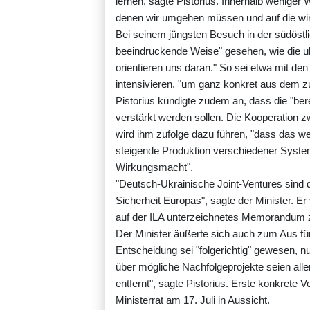
lernen, sagte Pistorius. Innerhalb weniger
denen wir umgehen müssen und auf die wir
Bei seinem jüngsten Besuch in der südöstl
beeindruckende Weise" gesehen, wie die uk
orientieren uns daran." So sei etwa mit d
intensivieren, "um ganz konkret aus dem zu
Pistorius kündigte zudem an, dass die "be
verstärkt werden sollen. Die Kooperation 
wird ihm zufolge dazu führen, "dass das wes
steigende Produktion verschiedener Syste
Wirkungsmacht".
"Deutsch-Ukrainische Joint-Ventures sind d
Sicherheit Europas", sagte der Minister. E
auf der ILA unterzeichnetes Memorandum zu
Der Minister äußerte sich auch zum Aus fü
Entscheidung sei "folgerichtig" gewesen, nu
über mögliche Nachfolgeprojekte seien alle
entfernt", sagte Pistorius. Erste konkrete 
Ministerrat am 17. Juli in Aussicht.