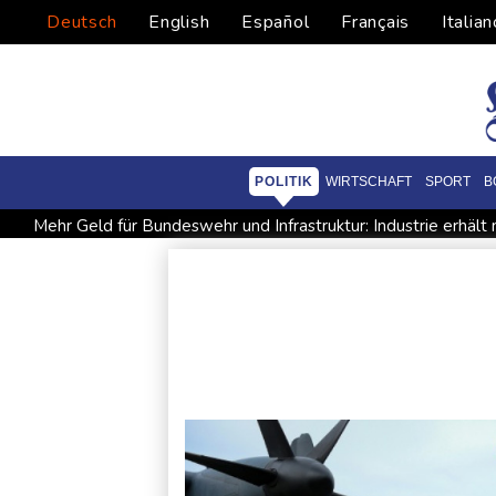
Deutsch
English
Español
Français
Italian
POLITIK
WIRTSCHAFT
SPORT
B
Mehr Geld für Bundeswehr und Infrastruktur: Industrie erhält
Arbeiter stribt in Niedersachsen durch umkippenden Bagger
Niedersachsen: Splittergranate aus Zweitem Weltkrieg in Ein
Coup für Köln: Hendrich kehrt in die Bundesliga zurück
Kok
"Infanti-No Go": Pressestimmen zum Verbleib des FIFA-Chef