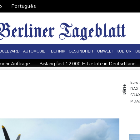
o
Português
OULEVARD
AUTOMOBIL
TECHNIK
GESUNDHEIT
UMWELT
KULTUR
B
 mehr Aufträge
Bislang fast 12.000 Hitzetote in Deutschland - 
Studie: Klimawandel verdoppelt Wahrscheinlichkeit für Waldb
familienhaus entdeckt
Commerzbank meldet Rekordergebnis - 
Euro
Börse
DAX
ain in Lutschern: 68-Jähriger bei Schmuggelversuch in Düsseldorf
SDA
s
Manipulierte Trainerwahl? Razzia bei Südkoreas Fußball-Ver
MDA
Gold
TecD
EUR/