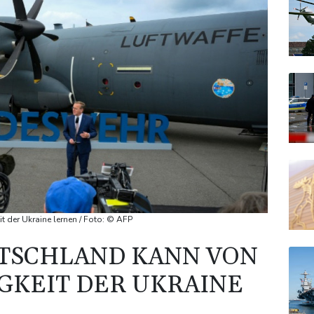
t der Ukraine lernen / Foto: © AFP
UTSCHLAND KANN VON
GKEIT DER UKRAINE