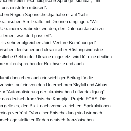
 Wochen seien "technologische Sprünge" sichtbar, "mit
 uns einstellen müssen".
ichen Region Saporischschja habe er auf "sehr
rainischen Streitkräfte mit Drohnen umgingen. "Wir
en Ukrainern verabredet worden, den Datenaustausch zu
 lernen, was dort passiert".
reits sehr erfolgreichen Joint-Venture-Bemühungen"
zwischen deutscher und ukrainischer Rüstungsindustrie
tliche Geld in der Ukraine eingesetzt wird für eine deutlich
me mit entsprechender Reichweite und auch
amit dann eben auch ein wichtiger Beitrag für die
r verwies auf ein von den Unternehmen Skyfall und Airbus
r "Automatisierung der ukrainischen Luftverteidigung".
r das deutsch-französische Kampfjet-Projekt FCAS. Die
n gelte es, den Blick nach vorne zu richten. Spekulationen
rdings verfrüht. "Von einer Entscheidung sind wir noch
Vorschläge stellte er für den deutsch-französischen