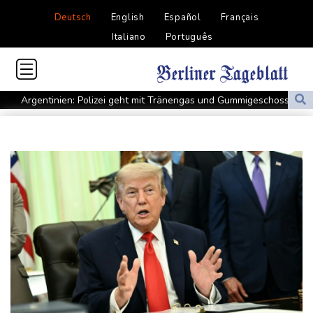
Deutsch
English
Español
Français
Italiano
Português
Argentinien: Polizei geht mit Tränengas und Gummigeschossen
gegen Proteste vor
WNBA: Toronto bleibt trotz starker Sabally in der Krise
Grindel erwartet nahendes Ende der Ära Infantino
Regierung will bei Klimaschutz vorerst nicht nachsteuern - Kritik
der Grünen
Hitze und Niedrigwasser: Städte- und Gemeindebund fordert
"nationalen Kraftakt"
Infantinos Investorenplan: FIFA-Experte fordert Aufarbeitung
Biathlon-Olympiasieger Jacquelin wird Teilzeit-Radprofi
Kircher: VAR nicht "zu kleinteilig" einsetzen