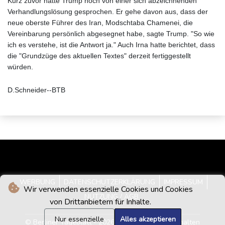
Kurz zuvor hatte Trump noch von einer sich abzeichnenden
Verhandlungslösung gesprochen. Er gehe davon aus, dass der
neue oberste Führer des Iran, Modschtaba Chamenei, die
Vereinbarung persönlich abgesegnet habe, sagte Trump. "So wie
ich es verstehe, ist die Antwort ja." Auch Irna hatte berichtet, dass
die "Grundzüge des aktuellen Textes" derzeit fertiggestellt
würden.
D.Schneider--BTB
WERBUNG
DATENSCHUTZERKLÄRUNG
IMPRESSUM
Wir verwenden essenzielle Cookies und Cookies
NUTZUNG / AGB
von Drittanbietern für Inhalte.
Nur essenzielle
Alles akzeptieren
© Berliner Tageblatt - 2026 - Alle Rechte vorbehalten