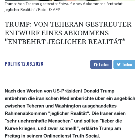
Kreise: Türkei will mit Pakistan und Saudi-Arabien
Trump: Von Teheran gestreuter Entwurf eines Abkommens "entbehrt
Verteidigungspakt schließen
jeglicher Realität" / Foto: © AFP
Sprengstoff-Drohne am Leipziger Flughafen:
TRUMP: VON TEHERAN GESTREUTER
Bundesanwaltschaft übernimmt Ermittlungen
ENTWURF EINES ABKOMMENS
"ENTBEHRT JEGLICHER REALITÄT"
POLITIK
12.06.2026
Teilen
Teilen
Nach den Worten von US-Präsident Donald Trump
entbehren die iranischen Medienberichte über ein angeblich
zwischen Teheran und Washington ausgehandeltes
Rahmenabkommen "jeglicher Realität". Die Iraner seien
"sehr unehrenhafte Menschen" und sollten "lieber die
Kurve kriegen, und zwar schnell!", erklärte Trump am
Freitag in seinem Onlinedienst Truth Social.