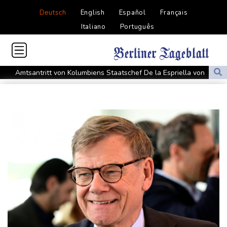
Deutsch
English
Español
Français
Italiano
Português
Amtsantritt von Kolumbiens Staatschef De la Espriella von
Gewalt überschattet
Basketball-WM: Geiselsöder macht gesamte Vorbereitung mit
Taifun "Dolphin": Flugausfälle, Evakuierung und höchste
Warnstufe in China
Lionel Messi trauert um Vater und langjährigen Manager Jorge
DAK-Analyse: ADHS-Neudiagnosen bei Kindern deutlich
gestiegen
Sohn: Krebs von Ex-Präsident Biden hat sich ausgebreitet und
Metastasen gebildet
Iran stellt harte Bedingungen für Öffnung der Straße von