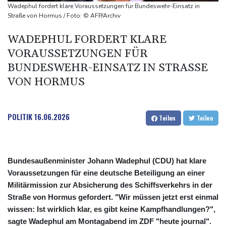
Hormus
Wadephul fordert klare Voraussetzungen für Bundeswehr-Einsatz in
Trauerflor und Schweigeminute: Inter Miami trauert mit Messi
Straße von Hormus / Foto: © AFP/Archiv
WTA: Sabalenka scheitert überraschend in Toronto
WADEPHUL FORDERT KLARE
Zwei Bombenanschläge in Kolumbien an erstem Tag im Amt des
VORAUSSETZUNGEN FÜR
neuen Präsidenten Espriella
BUNDESWEHR-EINSATZ IN STRASSE V
ON HORMUS
POLITIK
16.06.2026
Teilen
Teilen
Bundesaußenminister Johann Wadephul (CDU) hat klare
Voraussetzungen für eine deutsche Beteiligung an einer
Militärmission zur Absicherung des Schiffsverkehrs in der
Straße von Hormus gefordert. "Wir müssen jetzt erst einmal
wissen: Ist wirklich klar, es gibt keine Kampfhandlungen?",
sagte Wadephul am Montagabend im ZDF "heute journal".