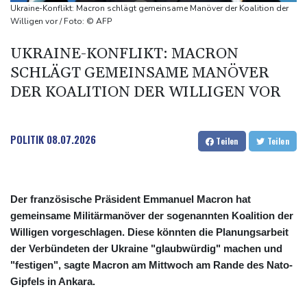
Gewalt überschattet
Ukraine-Konflikt: Macron schlägt gemeinsame Manöver der Koalition der
Basketball-WM: Geiselsöder macht gesamte Vorbereitung mit
Willigen vor / Foto: © AFP
Taifun "Dolphin": Flugausfälle, Evakuierung und höchste
UKRAINE-KONFLIKT: MACRON
Warnstufe in China
SCHLÄGT GEMEINSAME MANÖVER
Lionel Messi trauert um Vater und langjährigen Manager Jorge
DER KOALITION DER WILLIGEN VOR
POLITIK
08.07.2026
Teilen
Teilen
Der französische Präsident Emmanuel Macron hat
gemeinsame Militärmanöver der sogenannten Koalition der
Willigen vorgeschlagen. Diese könnten die Planungsarbeit
der Verbündeten der Ukraine "glaubwürdig" machen und
"festigen", sagte Macron am Mittwoch am Rande des Nato-
Gipfels in Ankara.