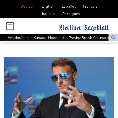
Deutsch
English
Español
Français
Italiano
Português
Waldbrände in Kanada: Notstand in Provinz British Columbia
ausgerufen
Verdacht auf illegales Rennen: Zwei Tote nach Motorrad-Unfall
in Köln
Im EM-Becken: Berkhahn sieht "nicht viele Medaillenchancen"
Waldbrand in Kanada: Notstand in British Columbia ausgerufen -
20.000 Menschen evakuiert
Dobrindt will Forschung zur Drohensicherheit in Deutschland
ausbauen
Iran bekräftigt harte Haltung in Streit um Straße von Hormus
Amtsantritt von Kolumbiens Staatschef De la Espriella von