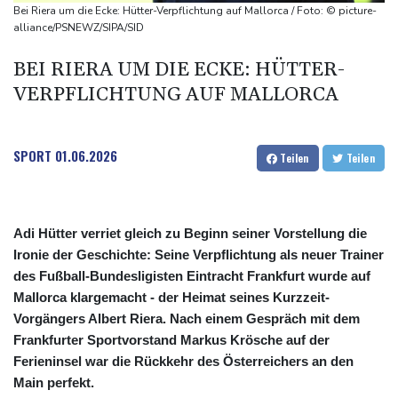
Sohn: Krebs von Ex-Präsident Joe Biden hat sich ausgebreitet
Bei Riera um die Ecke: Hütter-Verpflichtung auf Mallorca / Foto: © picture-
und Metastasen gebildet
alliance/PSNEWZ/SIPA/SID
Bilger: Boni von Bahn-Managern werden an Einhaltung der
BEI RIERA UM DIE ECKE: HÜTTER-
Vorgaben des Bundes geknüpft
VERPFLICHTUNG AUF MALLORCA
FIFA stärkt Infantino - und holt zum Rundumschlag aus
SPORT
01.06.2026
Teilen
Teilen
Adi Hütter verriet gleich zu Beginn seiner Vorstellung die
Ironie der Geschichte: Seine Verpflichtung als neuer Trainer
des Fußball-Bundesligisten Eintracht Frankfurt wurde auf
Mallorca klargemacht - der Heimat seines Kurzzeit-
Vorgängers Albert Riera. Nach einem Gespräch mit dem
Frankfurter Sportvorstand Markus Krösche auf der
Ferieninsel war die Rückkehr des Österreichers an den
Main perfekt.