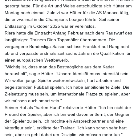
gesorgt hatte. Für die Art und Weise entschuldigte sich Hütter am
Montag noch einmal. Zuletzt war Hütter für die AS Monaco tätig,
die er zweimal in die Champions League führte. Seit seiner
Entlassung im Oktober 2025 war er vereinslos.
Riera hatte die Eintracht Anfang Februar nach dem Rauswurf des
langjährigen Trainers Dino Toppmöller übernommen. Die
vergangene Bundesliga-Saison schloss Frankfurt auf Rang acht
ab und verpasste erstmals seit sechs Jahren die Qualifikation für
einen europäischen Wettbewerb.
"Wichtig ist, dass man das Bestmögliche aus dem Kader
herausholt", sagte Hütter: "Unsere Identität muss Intensität sein.
Wir wollen junge Spieler weiterentwickeln, hart arbeiten und
begeisternden Fußball spielen. Ich habe ambitionierte Ziele. Die
Zielsetzung muss sein, um internationale Plätze zu spielen, aber
wir müssen auch smart sein."
Seinen Ruf als "harten Hund" relativierte Hütter. "Ich bin nicht der
Freund der Spieler, aber ich bin weit davon entfernt, der Gegner
der Spieler zu sein. Ich möchte ein Ansprechpartner und eine
Vaterfigur sein", erklärte der Trainer: "Ich kann schon sehr hart
sein, aber es geht dabei um Disziplin, wir müssen mehr tun."