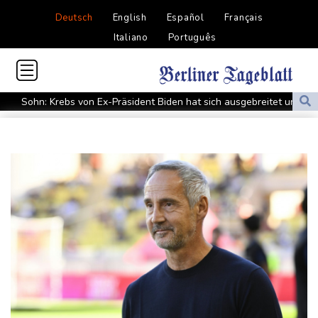
Deutsch
English
Español
Français
Italiano
Português
Sohn: Krebs von Ex-Präsident Biden hat sich ausgebreitet und
Metastasen gebildet
Iran stellt harte Bedingungen für Öffnung der Straße von
Hormus
Trauerflor und Schweigeminute: Inter Miami trauert mit Messi
WTA: Sabalenka scheitert überraschend in Toronto
Zwei Bombenanschläge in Kolumbien an erstem Tag im Amt des
neuen Präsidenten Espriella
Busemann: Kein EM-Titel für Neugebauer wäre "eine
Enttäuschung"
Becker: Wer mehr will als Klassenerhalt hat "Fehler im Kopf"