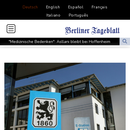
Deutsch
English
Español
Français
Italiano
Português
"Medizinische Bedenken": Asllani bleibt bei Hoffenheim
Eurojackpot geknackt: Mehr als 32 Millionen Euro gehen nach
Nordrhein-Westfalen
Menschenrechtsgruppen: Mehr als 140 Tote bei Migrationskrise
in Ceuta
Mindestens zehn Tote bei Angriffen der pro-iranischen Huthis im
Jemen
US-Senat stimmt für verschärfte Sanktionen gegen Russland
US-Gericht setzt Bau von Trumps Ballsaal aus - Präsident
kündigt Berufung an
Direkt-ICE Berlin-Paris bleibt wegen Technikproblemen vorerst