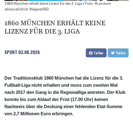
unterbrochen
1860 München erhält keine Lizenz für die 3. Liga / Foto: © picture-
Selenskyj erstmals seit Beginn von Ukraine-Krieg nach Serbien
alliance/Ulrich Wagner/SID
gereist
1860 MÜNCHEN ERHÄLT KEINE
Russland weist Verantwortung für Drohnenvorfall an Leipziger
LIZENZ FÜR DIE 3. LIGA
Flughafen zurück
US-Berufungsgericht bestätigt Aussetzung von Trumps
umstrittenen Ballsaal-Plänen
SPORT
03.06.2026
Teilen
Teilen
Der Traditionsklub 1860 München hat die Lizenz für die 3.
Fußball-Liga nicht erhalten und muss zum zweiten Mal
nach 2017 den Gang in die Regionalliga antreten. Der Klub
konnte bis zum Ablauf der Frist (17.00 Uhr) keinen
Nachweis über die Deckung einer fehlenden Etat-Summe
von 2,7 Millionen Euro erbringen.