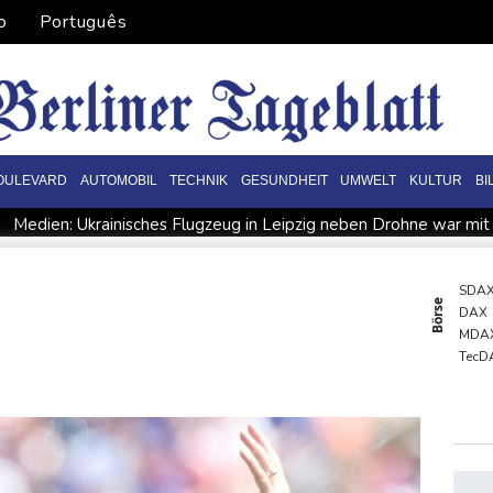
o
Português
OULEVARD
AUTOMOBIL
TECHNIK
GESUNDHEIT
UMWELT
KULTUR
BI
Medien: Ukrainisches Flugzeug in Leipzig neben Drohne war mit
reis
Passagierverkehr an deutschen Flughäfen im ersten Halb
hen begeistert empfangen
Hausärzte kritisieren Untätigkeit de
SDA
Börse
DAX
espräche mit der Unicredit
Nach Drohnen-Vorfall an Leipzige
MDA
uf
Schwimm-EM: Eikermann und Rösler stark im Turm-Vorkam
TecD
Euro
Gold
EUR/