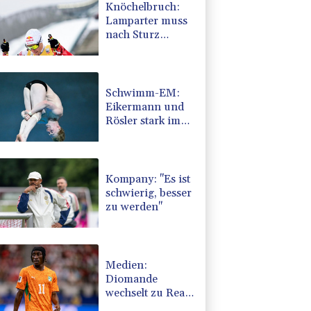
Knöchelbruch:
Lamparter muss
nach Sturz
operiert werden
Schwimm-EM:
Eikermann und
Rösler stark im
Turm-Vorkampf
Kompany: "Es ist
schwierig, besser
zu werden"
Medien:
Diomande
wechselt zu Real
Madrid