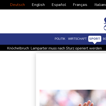
Deutsch
English
Español
Français
Italian
POLITIK
WIRTSCHAFT
SPORT
B
Knöchelbruch: Lamparter muss nach Sturz operiert werden
Schauspielerin Iris Berben bekommt Deutschen Kulturpolitikp
Papst Leo bei Besuch in Assisi von tausenden jungen Mensc
Übernahmekampf: Commerzbank geht mit Rekordergebnis in G
Verbände fordern Regierung zu Einberufung von Hitzegipfel a