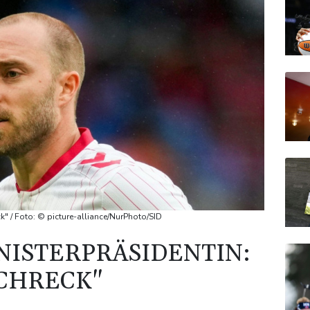
k" / Foto: © picture-alliance/NurPhoto/SID
ISTERPRÄSIDENTIN:
CHRECK"