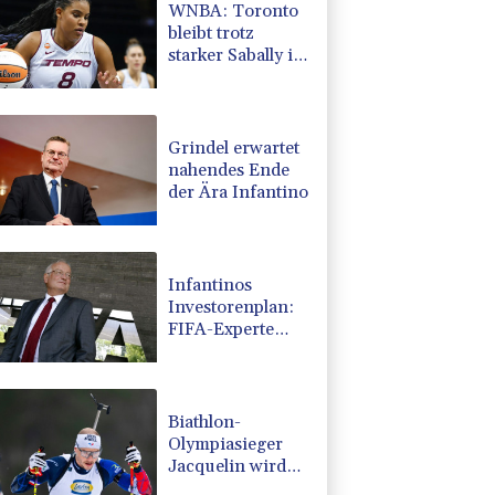
WNBA: Toronto
bleibt trotz
starker Sabally in
der Krise
Grindel erwartet
nahendes Ende
der Ära Infantino
Infantinos
Investorenplan:
FIFA-Experte
fordert
Aufarbeitung
Biathlon-
Olympiasieger
Jacquelin wird
Teilzeit-Radprofi