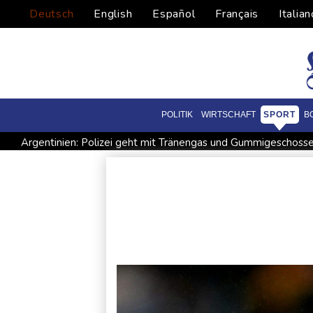
Deutsch
English
Español
Français
Italian
POLITIK
WIRTSCHAFT
SPORT
B
Argentinien: Polizei geht mit Tränengas und Gummigeschoss
Grindel erwartet nahendes Ende der Ära Infantino
Regier
Hitze und Niedrigwasser: Städte- und Gemeindebund fordert 
Biathlon-Olympiasieger Jacquelin wird Teilzeit-Radprofi
K
Sprengstoff-Drohne am Leipziger Flughafen: Bundesanwalts