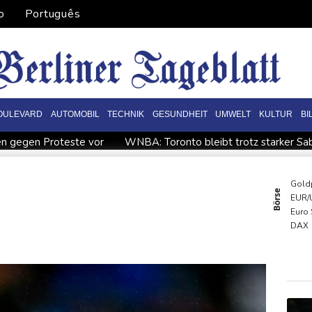
o
Português
OULEVARD
AUTOMOBIL
TECHNIK
GESUNDHEIT
UMWELT
KULTUR
BI
en gegen Proteste vor
WNBA: Toronto bleibt trotz starker Saba
ung will bei Klimaschutz vorerst nicht nachsteuern - Kritik der Grü
"nationalen Kraftakt"
Infantinos Investorenplan: FIFA-Experte
Gold
Börse
EUR/
ircher: VAR nicht "zu kleinteilig" einsetzen
Kreise: Türkei will 
Euro
chaft übernimmt Ermittlungen
DAX
SDA
MDA
TecD