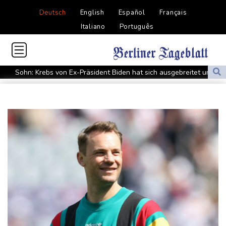
Deutsch
English
Español
Français
Italiano
Português
Sohn: Krebs von Ex-Präsident Biden hat sich ausgebreitet und
Metastasen gebildet
Iran stellt harte Bedingungen für Öffnung der Straße von
Hormus
Trauerflor und Schweigeminute: Inter Miami trauert mit Messi
WTA: Sabalenka scheitert überraschend in Toronto
Zwei Bombenanschläge in Kolumbien an erstem Tag im Amt des
neuen Präsidenten Espriella
Busemann: Kein EM-Titel für Neugebauer wäre "eine
Enttäuschung"
Becker: Wer mehr will als Klassenerhalt hat "Fehler im Kopf"