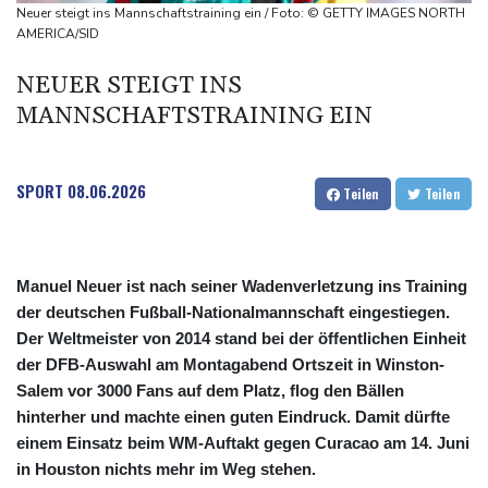
Sohn: Krebs von Ex-Präsident Joe Biden hat sich ausgebreitet
Neuer steigt ins Mannschaftstraining ein / Foto: © GETTY IMAGES NORTH
und Metastasen gebildet
AMERICA/SID
Bilger: Boni von Bahn-Managern werden an Einhaltung der
NEUER STEIGT INS
Vorgaben des Bundes geknüpft
MANNSCHAFTSTRAINING EIN
FIFA stärkt Infantino - und holt zum Rundumschlag aus
SPORT
08.06.2026
Teilen
Teilen
Manuel Neuer ist nach seiner Wadenverletzung ins Training
der deutschen Fußball-Nationalmannschaft eingestiegen.
Der Weltmeister von 2014 stand bei der öffentlichen Einheit
der DFB-Auswahl am Montagabend Ortszeit in Winston-
Salem vor 3000 Fans auf dem Platz, flog den Bällen
hinterher und machte einen guten Eindruck. Damit dürfte
einem Einsatz beim WM-Auftakt gegen Curacao am 14. Juni
in Houston nichts mehr im Weg stehen.