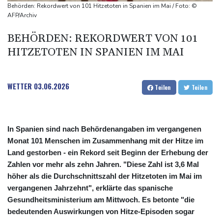
FC Bayern: Kompany setzt auf Musiala
Behörden: Rekordwert von 101 Hitzetoten in Spanien im Mai / Foto: ©
Waldbrände in Kanada: Notstand in Provinz British Columbia
AFP/Archiv
ausgerufen
BEHÖRDEN: REKORDWERT VON 101
HITZETOTEN IN SPANIEN IM MAI
WETTER
03.06.2026
Teilen
Teilen
In Spanien sind nach Behördenangaben im vergangenen
Monat 101 Menschen im Zusammenhang mit der Hitze im
Land gestorben - ein Rekord seit Beginn der Erhebung der
Zahlen vor mehr als zehn Jahren. "Diese Zahl ist 3,6 Mal
höher als die Durchschnittszahl der Hitzetoten im Mai im
vergangenen Jahrzehnt", erklärte das spanische
Gesundheitsministerium am Mittwoch. Es betonte "die
bedeutenden Auswirkungen von Hitze-Episoden sogar