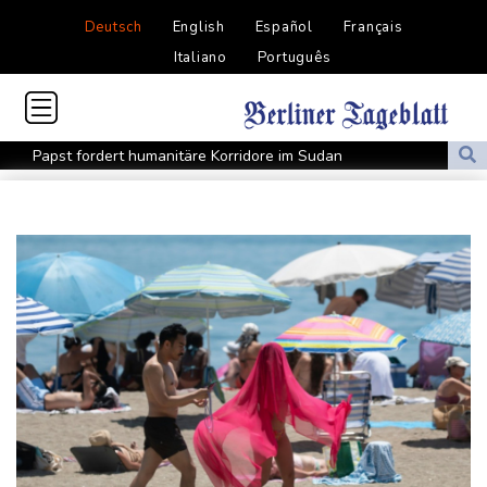
Deutsch
English
Español
Français
Italiano
Português
Papst fordert humanitäre Korridore im Sudan
Cottbus erkämpft Sieg gegen Hannover
Überragender Zoma schießt Nürnberg zum Auftaktsieg
St. Pauli verpasst Auftaktsieg bei Rapp-Debüt
Flugstreichungen und Evakuierungen: Taifun "Dolphin" in
Ostchina auf Land getroffen
Nächster Dreifachsieg für Aprilia - Fernández triumphiert
Verkehrsminister Bilger will Boni von Bahnmanagern an Ziele
knüpfen
Bericht: Trotz Sanierung nur jeder vierte Zug zwischen Hamburg
und Berlin pünktlich