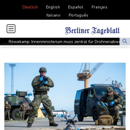
Deutsch
English
Español
Français
Italiano
Português
Röwekamp: Innenministerium muss zentral für Drohnenabwehr
zuständig sein
Trump unternimmt neuen Vorstoß im Streit um US-
Staatsbürgerschaft
Erdogan reist zu Dreier-Gipfel mit Pakistan nach Saudi-Arabien
58 Soldaten im Jemen bei Huthi-Angriffen getötet - Regierung
kündigt Vergeltung an
UEFA hält an FIFA-Boykott fest - CAF hält zu Infantino
Jemen: 38 Soldaten bei Huthi-Angriffen getötet - Regierung
kündigt Vergeltung an
Mindestens zwei Tote bei Bombenexplosion in Kleinbus nahe