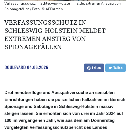
Damaskus
Verfassungsschutz in Schleswig-Holstein meldet extremen Anstieg von
Real Madrid verlängert mit Vinicius Jr. bis 2032
Spionagefällen / Foto: © AFP/Archiv
Schwimm-EM: Eikermann und Rösler gewinnen Silber und Bronze
VERFASSUNGSSCHUTZ IN
Syrische Staatsmedien: Bombe in Kleinbus nahe Damaskus
SCHLESWIG-HOLSTEIN MELDET
explodiert
EXTREMEN ANSTIEG VON
SPIONAGEFÄLLEN
BOULEVARD
04.06.2026
Teilen
Teilen
Drohnenüberflüge und Ausspähversuche an sensiblen
Einrichtungen haben die polizeilichen Fallzahlen im Bereich
Spionage und Sabotage in Schleswig-Holstein massiv
steigen lassen. Sie erhöhten sich von drei im Jahr 2024 auf
100 im vergangenen Jahr, wie aus dem am Donnerstag
vorgelegten Verfassungsschutzbericht des Landes