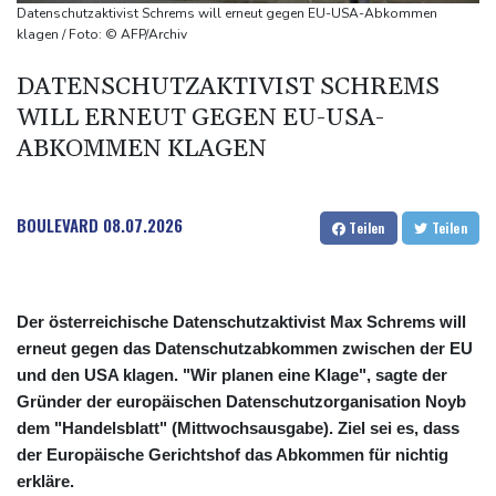
Lionel Messi trauert um seinen Vater
Datenschutzaktivist Schrems will erneut gegen EU-USA-Abkommen
Absturz von Ultraleichtflugzeug: 72-jähriger Pilot stirbt in Baden-
klagen / Foto: © AFP/Archiv
Württemberg
DATENSCHUTZAKTIVIST SCHREMS
Selenskyj warnt in Belgrad vor Folgen russischer Angriffe für
WILL ERNEUT GEGEN EU-USA-
den Winter
ABKOMMEN KLAGEN
Drohnen über Bundeswehrstandort in Nordrhein-Westfalen
gesichtet
BOULEVARD
08.07.2026
Teilen
Teilen
Der österreichische Datenschutzaktivist Max Schrems will
erneut gegen das Datenschutzabkommen zwischen der EU
und den USA klagen. "Wir planen eine Klage", sagte der
Gründer der europäischen Datenschutzorganisation Noyb
dem "Handelsblatt" (Mittwochsausgabe). Ziel sei es, dass
der Europäische Gerichtshof das Abkommen für nichtig
erkläre.