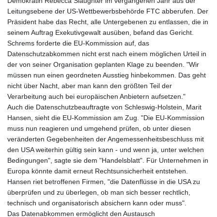
Demokratin Rebecca Slaughter im vergangenen Jahr aus der
Leitungsebene der US-Wettbewerbsbehörde FTC abberufen. Der
Präsident habe das Recht, alle Untergebenen zu entlassen, die in
seinem Auftrag Exekutivgewalt ausüben, befand das Gericht.
Schrems forderte die EU-Kommission auf, das
Datenschutzabkommen nicht erst nach einem möglichen Urteil in
der von seiner Organisation geplanten Klage zu beenden. "Wir
müssen nun einen geordneten Ausstieg hinbekommen. Das geht
nicht über Nacht, aber man kann den größten Teil der
Verarbeitung auch bei europäischen Anbietern aufsetzen."
Auch die Datenschutzbeauftragte von Schleswig-Holstein, Marit
Hansen, sieht die EU-Kommission am Zug. "Die EU-Kommission
muss nun reagieren und umgehend prüfen, ob unter diesen
veränderten Gegebenheiten der Angemessenheitsbeschluss mit
den USA weiterhin gültig sein kann - und wenn ja, unter welchen
Bedingungen", sagte sie dem "Handelsblatt". Für Unternehmen in
Europa könnte damit erneut Rechtsunsicherheit entstehen.
Hansen riet betroffenen Firmen, "die Datenflüsse in die USA zu
überprüfen und zu überlegen, ob man sich besser rechtlich,
technisch und organisatorisch absichern kann oder muss".
Das Datenabkommen ermöglicht den Austausch