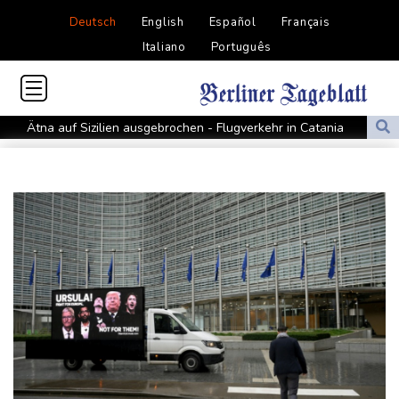
Deutsch
English
Español
Français
Italiano
Português
Ätna auf Sizilien ausgebrochen - Flugverkehr in Catania
zeitweise eingeschränkt
Doppelpack Freigang: Frankfurt schlägt auch Malmö
Explosion mutmaßlich ukrainischer Drohne in Bulgarien löst
diplomatische Verstimmung aus
Selenskyj warnt vor Folgen russischer Angriffe - Vucic für
Integrität der Ukraine
Sieg auf der längsten Etappe: Vollering übernimmt
Gesamtführung
Drohne explodiert an der Grenze zwischen Rumänien und
Bulgarien nahe Gaspipeline