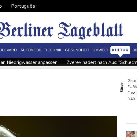
o
Português
ULEVARD
AUTOMOBIL
TECHNIK
GESUNDHEIT
UMWELT
KULTUR
B
r an Niedrigwasser anpassen
Zverev hadert nach Aus: "Schlecht
Trump-Hubschrauber über Washington womöglich Passagier
nkrete Schritte
Extremes Niedrigwasser: Verkehrsminister Bilg
Gold
Börse
EUR/
 in syrischem Bürgerkrieg
Urteil in Prozess um tödlichen Aut
Euro
 Millionen Eier spenden
Investoren-Affäre: Fifa-Spitze stellt s
DAX
SDA
MDA
TecD