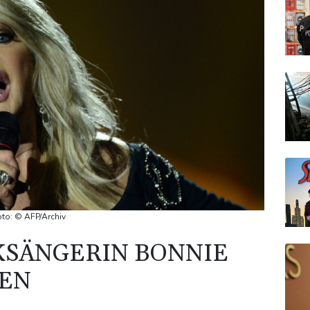
oto: © AFP/Archiv
KSÄNGERIN BONNIE
BEN