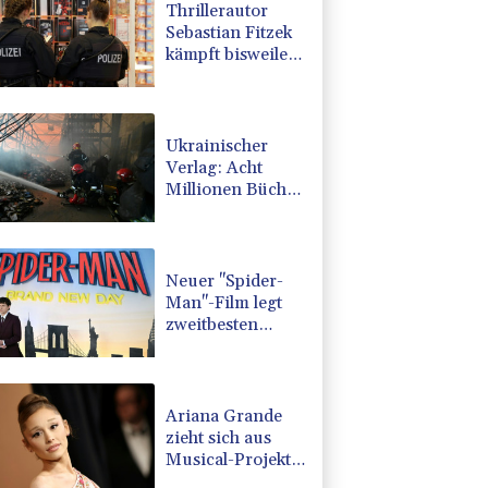
Thrillerautor
Sebastian Fitzek
kämpft bisweilen
mit Sprache und
Rechtschreibung
Ukrainischer
Verlag: Acht
Millionen Bücher
durch russischen
Angriff verbrannt
Neuer "Spider-
Man"-Film legt
zweitbesten
Kinostart aller
Zeiten hin
Ariana Grande
zieht sich aus
Musical-Projekt
in London