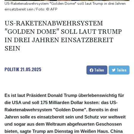
Sonntagsfahrverbot für Lkw
US-Raketenabwehrsystem "Golden Dome" soll laut Trump in drei Jahren
Maextro S800: Chinas Luxusangriff auf Maybach und S-Klasse
einsatzbereit sein / Foto: © AFP
Leverkusen verlängert mit Carro und Rolfes
US-RAKETENABWEHRSYSTEM
Opel Grandland Electric AWD: Zugkraft für den Wohnwagen
"GOLDEN DOME" SOLL LAUT TRUMP
IN DREI JAHREN EINSATZBEREIT
SEIN
POLITIK
21.05.2025
Teilen
Teilen
Es ist laut Präsident Donald Trump überlebenswichtig für
die USA und soll 175 Milliarden Dollar kosten: das US-
Raketenabwehrsystem "Golden Dome". Bereits in drei
Jahren solle es einsatzbereit sein und Schutz vor weltweit
und sogar aus dem Weltraum abgefeuerten Geschossen
bieten, sagte Trump am Dienstag im Weißen Haus. China