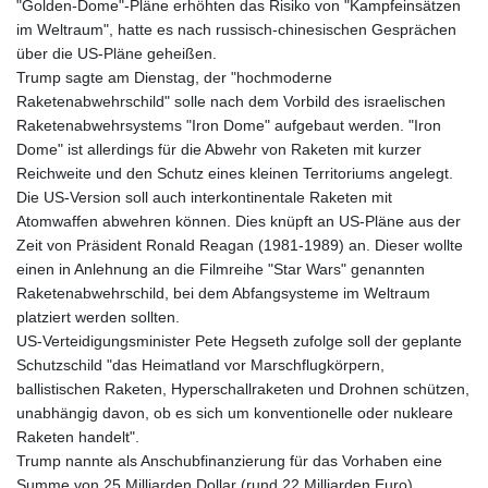
"Golden-Dome"-Pläne erhöhten das Risiko von "Kampfeinsätzen
im Weltraum", hatte es nach russisch-chinesischen Gesprächen
über die US-Pläne geheißen.
Trump sagte am Dienstag, der "hochmoderne
Raketenabwehrschild" solle nach dem Vorbild des israelischen
Raketenabwehrsystems "Iron Dome" aufgebaut werden. "Iron
Dome" ist allerdings für die Abwehr von Raketen mit kurzer
Reichweite und den Schutz eines kleinen Territoriums angelegt.
Die US-Version soll auch interkontinentale Raketen mit
Atomwaffen abwehren können. Dies knüpft an US-Pläne aus der
Zeit von Präsident Ronald Reagan (1981-1989) an. Dieser wollte
einen in Anlehnung an die Filmreihe "Star Wars" genannten
Raketenabwehrschild, bei dem Abfangsysteme im Weltraum
platziert werden sollten.
US-Verteidigungsminister Pete Hegseth zufolge soll der geplante
Schutzschild "das Heimatland vor Marschflugkörpern,
ballistischen Raketen, Hyperschallraketen und Drohnen schützen,
unabhängig davon, ob es sich um konventionelle oder nukleare
Raketen handelt".
Trump nannte als Anschubfinanzierung für das Vorhaben eine
Summe von 25 Milliarden Dollar (rund 22 Milliarden Euro).